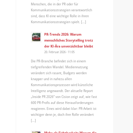
Menschen, die in der PR oder für
Kommunikationsstrategien verantwortlich
sind, dass KI eine wichtige Rolle in ihren
Kommunikationsstrategien spielt. […]
PR-Trends 2026: Warum
menschliches Storytelling trotz
der KI-Ära unverzichtbar bleibt
20. Februar 2026 - 11:05
Die PR-Branche befindet sich in einem
tiefgreifenden Wandel. Mediennutzung
verändert sich rasant, Budgets werden
knapper und in nahezu allen
Kommunikationsprozessen wird künstliche
Intelligenz angewandt. Der aktuelle Report
„Inside PR 2026“ von Cision zeigt auf, wie fast
600 PR-Profis auf diese Herausforderungen
reagieren. Eines wird dabei klar: PR-Arbeit ist
wichtiger denn je, doch ihre Rolle verändert
[…]
Mehr als Sichtbarkeit: Warum die