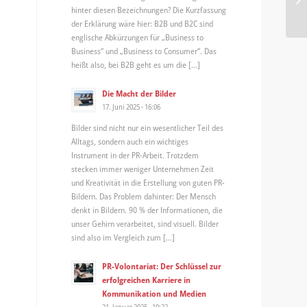
hinter diesen Bezeichnungen? Die Kurzfassung
der Erklärung wäre hier: B2B und B2C sind
englische Abkürzungen für „Business to
Business“ und „Business to Consumer“. Das
heißt also, bei B2B geht es um die […]
Die Macht der Bilder
17. Juni 2025 - 16:06
Bilder sind nicht nur ein wesentlicher Teil des
Alltags, sondern auch ein wichtiges
Instrument in der PR-Arbeit. Trotzdem
stecken immer weniger Unternehmen Zeit
und Kreativität in die Erstellung von guten PR-
Bildern. Das Problem dahinter: Der Mensch
denkt in Bildern. 90 % der Informationen, die
unser Gehirn verarbeitet, sind visuell. Bilder
sind also im Vergleich zum […]
PR-Volontariat: Der Schlüssel zur
erfolgreichen Karriere in
Kommunikation und Medien
21. Januar 2025 - 10:22