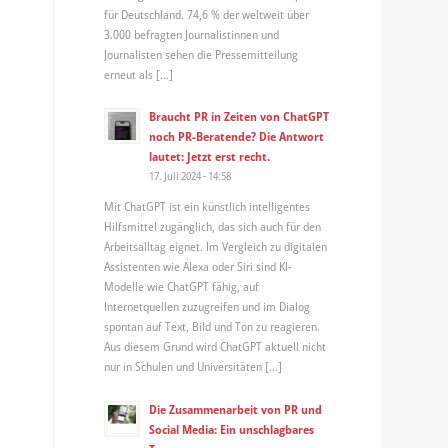
für Deutschland. 74,6 % der weltweit über
3.000 befragten Journalistinnen und
Journalisten sehen die Pressemitteilung
erneut als […]
Braucht PR in Zeiten von ChatGPT
noch PR-Beratende? Die Antwort
lautet: Jetzt erst recht.
17. Juli 2024 - 14:58
Mit ChatGPT ist ein künstlich intelligentes
Hilfsmittel zugänglich, das sich auch für den
Arbeitsalltag eignet. Im Vergleich zu digitalen
Assistenten wie Alexa oder Siri sind KI-
Modelle wie ChatGPT fähig, auf
Internetquellen zuzugreifen und im Dialog
spontan auf Text, Bild und Ton zu reagieren.
Aus diesem Grund wird ChatGPT aktuell nicht
nur in Schulen und Universitäten […]
Die Zusammenarbeit von PR und
Social Media: Ein unschlagbares