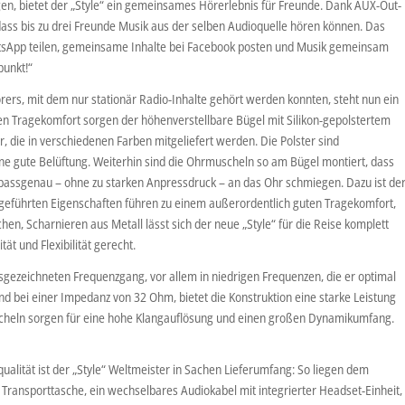
en, bietet der „Style“ ein gemeinsames Hörerlebnis für Freunde. Dank AUX-Out-
dass bis zu drei Freunde Musik aus der selben Audioquelle hören können. Das
WhatsApp teilen, gemeinsame Inhalte bei Facebook posten und Musik gemeinsam
punkt!“
rers, mit dem nur stationär Radio-Inhalte gehört werden konnten, steht nun ein
en Tragekomfort sorgen der höhenverstellbare Bügel mit Silikon-gepolstertem
 die in verschiedenen Farben mitgeliefert werden. Die Polster sind
ne gute Belüftung. Weiterhin sind die Ohrmuscheln so am Bügel montiert, dass
 passgenau – ohne zu starken Anpressdruck – an das Ohr schmiegen. Dazu ist de
fgeführten Eigenschaften führen zu einem außerordentlich guten Tragekomfort,
hen, Scharnieren aus Metall lässt sich der neue „Style“ für die Reise komplett
t und Flexibilität gerecht.
ausgezeichneten Frequenzgang, vor allem in niedrigen Frequenzen, die er optimal
nd bei einer Impedanz von 32 Ohm, bietet die Konstruktion eine starke Leistung
scheln sorgen für eine hohe Klangauflösung und einen großen Dynamikumfang.
lität ist der „Style“ Weltmeister in Sachen Lieferumfang: So liegen dem
 Transporttasche, ein wechselbares Audiokabel mit integrierter Headset-Einheit,