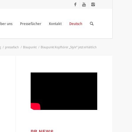
ber uns
Pressefächer
Kontakt
Deutsch
g
/
pressefach
/
Blaupunkt
/
Blaupunkt Kopfhörer „Style“ jetzt erhältlich
-
PR NEWS