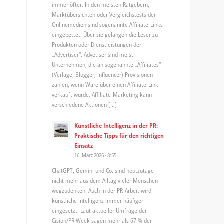
immer öfter. In den meisten Ratgebern,
Marktübersichten oder Vergleichstests der
Onlinemedien sind sogenannte Affiliate-Links
eingebettet. Über sie gelangen die Leser zu
Produkten oder Dienstleistungen der
„Advertiser“. Advetiser sind meist
Unternehmen, die an sogenannte „Affiliates“
(Verlage, Blogger, Influencer) Provisionen
zahlen, wenn Ware über einen Affiliate-Link
verkauft wurde. Affiliate-Marketing kann
verschiedene Aktionen […]
Künstliche Intelligenz in der PR:
Praktische Tipps für den richtigen
Einsatz
16. März 2026 - 8:55
ChatGPT, Gemini und Co. sind heutzutage
nicht mehr aus dem Alltag vieler Menschen
wegzudenken. Auch in der PR-Arbeit wird
künstliche Intelligenz immer häufiger
eingesetzt. Laut aktueller Umfrage der
Cision/PR Week sagen mehr als 67 % der