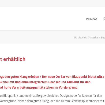
PR News
Ü
Du bist hier:
Startseite
/
Blo
 erhältlich
gs den guten Klang erleben / Der neue On-Ear von Blaupunkt bietet ultra
okabel mit und ohne integriertem Headset und AUX-Out für den
 und hohe Verarbeitungsqualität stehen im Vordergrund
von Blaupunkt standen ein außergewöhnliches Design, neue Funktionen für den
 Vordergrund. Neben dem guten Klang, den die 40 mm Schwingspulentreiber mit