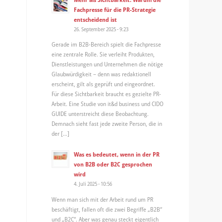
Fachpresse für die PR-Strategie
entscheidend ist
26. September 2025 - 9:23
Gerade im B2B-Bereich spielt die Fachpresse
eine zentrale Rolle. Sie verleiht Produkten,
Dienstleistungen und Unternehmen die nötige
Glaubwürdigkeit – denn was redaktionell
erscheint, gilt als geprüft und eingeordnet.
Für diese Sichtbarkeit braucht es gezielte PR-
Arbeit. Eine Studie von it&d business und CIDO
GUIDE unterstreicht diese Beobachtung.
Demnach sieht fast jede zweite Person, die in
der […]
Was es bedeutet, wenn in der PR
von B2B oder B2C gesprochen
wird
4. Juli 2025 - 10:56
Wenn man sich mit der Arbeit rund um PR
beschäftigt, fallen oft die zwei Begriffe „B2B“
und „B2C“. Aber was genau steckt eigentlich