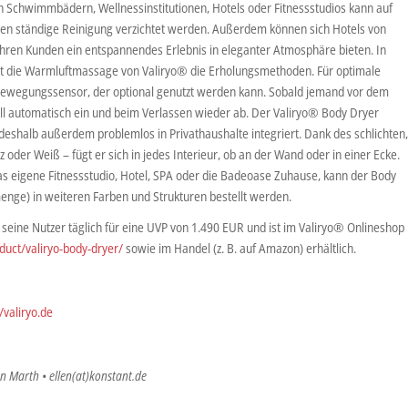
n Schwimmbädern, Wellnessinstitutionen, Hotels oder Fitnessstudios kann auf
n ständige Reinigung verzichtet werden. Außerdem können sich Hotels von
hren Kunden ein entspannendes Erlebnis in eleganter Atmosphäre bieten. In
igt die Warmluftmassage von Valiryo® die Erholungsmethoden. Für optimale
 Bewegungssensor, der optional genutzt werden kann. Sobald jemand vor dem
voll automatisch ein und beim Verlassen wieder ab. Der Valiryo® Body Dryer
d deshalb außerdem problemlos in Privathaushalte integriert. Dank des schlichten
 oder Weiß – fügt er sich in jedes Interieur, ob an der Wand oder in einer Ecke.
das eigene Fitnessstudio, Hotel, SPA oder die Badeoase Zuhause, kann der Body
enge) in weiteren Farben und Strukturen bestellt werden.
seine Nutzer täglich für eine UVP von 1.490 EUR und ist im Valiryo® Onlineshop
oduct/valiryo-body-dryer/
sowie im Handel (z. B. auf Amazon) erhältlich.
//valiryo.de
en Marth • ellen(at)konstant.de