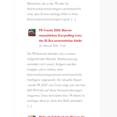
Menschen, die in der PR oder für
Kommunikationsstrategien verantwortlich
sind, dass KI eine wichtige Rolle in ihren
Kommunikationsstrategien spielt. […]
PR-Trends 2026: Warum
menschliches Storytelling trotz
der KI-Ära unverzichtbar bleibt
20. Februar 2026 - 11:05
Die PR-Branche befindet sich in einem
tiefgreifenden Wandel. Mediennutzung
verändert sich rasant, Budgets werden
knapper und in nahezu allen
Kommunikationsprozessen wird künstliche
Intelligenz angewandt. Der aktuelle Report
„Inside PR 2026“ von Cision zeigt auf, wie fast
600 PR-Profis auf diese Herausforderungen
reagieren. Eines wird dabei klar: PR-Arbeit ist
wichtiger denn je, doch ihre Rolle verändert
[…]
Mehr als Sichtbarkeit: Warum die