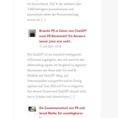
für Deutschland. 74,6 % der weltweit über
3.000 befragten Journalistinnen und
Journalisten sehen die Pressemitteilung
erneut als […]
Braucht PR in Zeiten von ChatGPT
noch PR-Beratende? Die Antwort
lautet: Jetzt erst recht.
17. Juli 2024 - 14:58
Mit ChatGPT ist ein künstlich intelligentes
Hilfsmittel zugänglich, das sich auch für den
Arbeitsalltag eignet. Im Vergleich zu digitalen
Assistenten wie Alexa oder Siri sind KI-
Modelle wie ChatGPT fähig, auf
Internetquellen zuzugreifen und im Dialog
spontan auf Text, Bild und Ton zu reagieren.
Aus diesem Grund wird ChatGPT aktuell nicht
nur in Schulen und Universitäten […]
Die Zusammenarbeit von PR und
Social Media: Ein unschlagbares