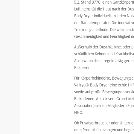
5.2, Stand B77C, einen Ganzkörpert
Luftintensität die Haut nach der Du
Body Dryer individuell an jeden Nu
der Raumtemperatur. Die innovative
Trocknungsmethode. Die wärmende B
Geschmeidigkeit und Feuchtigkeit d
Außerhalb der Duschkabine, oder pra
schädlichen Keimen und Krankheitser
Auch wenn diese regelmäßig gereini
Bakterien.
Für Körperbehinderte, Bewegungsein
Valiryo® Body Dryer eine echte Hil
sowie auf große Bewegungen verzic
Betroffenen. Aus diesem Grund bie
Association) seinen Mitgliedern So
FIBO.
Ob Privatverbraucher oder Unterneh
dem Produkt überzeugen und begeis