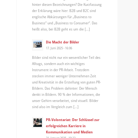
hinter diesen Bezeichnungen? Die Kurzfassung
der Erklärung wäre hier: B2B und B2C sind
englische Abkürzungen für „Business to
Business“ und „Business to Consumer“. Das
heißt also, bei B2B geht es um die […]
Die Macht der Bilder
17. Juni 2025 - 16:06
Bilder sind nicht nur ein wesentlicher Teil des
Alltags, sondern auch ein wichtiges
Instrument in der PR-Arbeit. Trotzdem
stecken immer weniger Unternehmen Zeit
und Kreativität in die Erstellung von guten PR-
Bildern. Das Problem dahinter: Der Mensch
denkt in Bildern. 90 % der Informationen, die
unser Gehirn verarbeitet, sind visuell. Bilder
sind also im Vergleich zum […]
PR-Volontariat: Der Schlüssel zur
erfolgreichen Karriere in
Kommunikation und Medien
21. Januar 2025 - 10:22