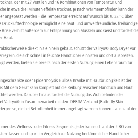
rockner, der mit 27 Ventilen und 16 Kombinationen von Temperatur und
sche in etwa drei Minuten effektiv trocknet. Je nach Wärmeempfinden kann der
tzer angepasst werden – die Temperatur erreicht auf Wunsch bis zu 32 °C über
 Drucklufttechnologie ermöglicht eine haut- und umweltfreundliche, freihändige
rise verhilft außerdem zur Entspannung von Muskeln und Geist und fördert di
er Haut.
ktischerweise direkt in sie hinein gebaut, schützt der Valiryo® Body Dryer vor
regern, die sich schnell in feuchte Handtücher einnisten und dort ausbreiten.
gt werden, bieten sie bereits nach der ersten Nutzung einen Lebensraum für
geschränkte oder Epidermolysis-Bullosa-Kranke mit Hautbrüchigkeit ist der
fe: Mit dem Gerät kann komplett auf die Reibung zwischen Handtuch und Haut
htet werden. Darüber hinaus fördert die Nutzung das Wohlbefinden der
tet Valiryo® in Zusammenarbeit mit dem DEBRA Verband (Butterfly Skin
nderpreise, die bei Betroffenheit immer angefragt werden können – auch auf der
mer des Wellness- oder Fitness-Segments: Jeder kann sich auf der FIBO von
tern lassen und spart im Vergleich zur Nutzung herkömmlicher Handtücher