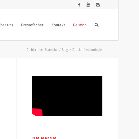
ber uns
Pressefächer
Kontakt
Deutsch
Du bist hier:
Startseite
/
Blog
/
Drucklufttechnologie
PR NEWS