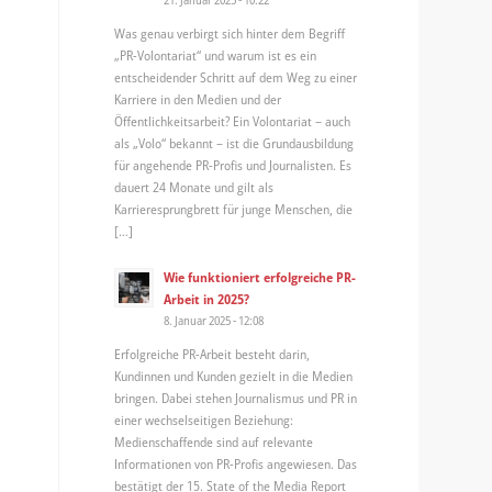
Was genau verbirgt sich hinter dem Begriff
„PR-Volontariat“ und warum ist es ein
entscheidender Schritt auf dem Weg zu einer
Karriere in den Medien und der
Öffentlichkeitsarbeit? Ein Volontariat – auch
als „Volo“ bekannt – ist die Grundausbildung
für angehende PR-Profis und Journalisten. Es
dauert 24 Monate und gilt als
Karrieresprungbrett für junge Menschen, die
[…]
Wie funktioniert erfolgreiche PR-
Arbeit in 2025?
8. Januar 2025 - 12:08
Erfolgreiche PR-Arbeit besteht darin,
Kundinnen und Kunden gezielt in die Medien
bringen. Dabei stehen Journalismus und PR in
einer wechselseitigen Beziehung:
Medienschaffende sind auf relevante
Informationen von PR-Profis angewiesen. Das
bestätigt der 15. State of the Media Report