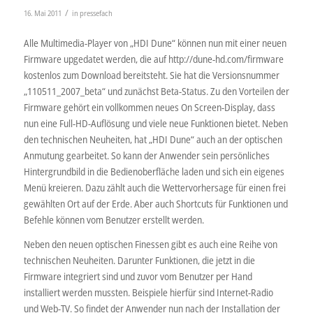
/
16. Mai 2011
in
pressefach
Alle Multimedia-Player von „HDI Dune“ können nun mit einer neuen
Firmware upgedatet werden, die auf http://dune-hd.com/firmware
kostenlos zum Download bereitsteht. Sie hat die Versionsnummer
„110511_2007_beta“ und zunächst Beta-Status. Zu den Vorteilen der
Firmware gehört ein vollkommen neues On Screen-Display, dass
nun eine Full-HD-Auflösung und viele neue Funktionen bietet. Neben
den technischen Neuheiten, hat „HDI Dune“ auch an der optischen
Anmutung gearbeitet. So kann der Anwender sein persönliches
Hintergrundbild in die Bedienoberfläche laden und sich ein eigenes
Menü kreieren. Dazu zählt auch die Wettervorhersage für einen frei
gewählten Ort auf der Erde. Aber auch Shortcuts für Funktionen und
Befehle können vom Benutzer erstellt werden.
Neben den neuen optischen Finessen gibt es auch eine Reihe von
technischen Neuheiten. Darunter Funktionen, die jetzt in die
Firmware integriert sind und zuvor vom Benutzer per Hand
installiert werden mussten. Beispiele hierfür sind Internet-Radio
und Web-TV. So findet der Anwender nun nach der Installation der