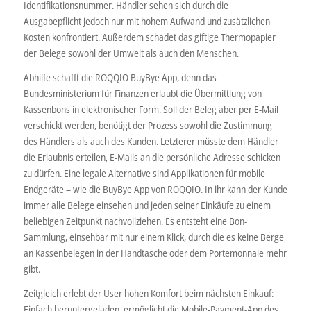
Identifikationsnummer. Händler sehen sich durch die
Ausgabepflicht jedoch nur mit hohem Aufwand und zusätzlichen
Kosten konfrontiert. Außerdem schadet das giftige Thermopapier
der Belege sowohl der Umwelt als auch den Menschen.
Abhilfe schafft die ROQQIO BuyBye App, denn das
Bundesministerium für Finanzen erlaubt die Übermittlung von
Kassenbons in elektronischer Form. Soll der Beleg aber per E-Mail
verschickt werden, benötigt der Prozess sowohl die Zustimmung
des Händlers als auch des Kunden. Letzterer müsste dem Händler
die Erlaubnis erteilen, E-Mails an die persönliche Adresse schicken
zu dürfen. Eine legale Alternative sind Applikationen für mobile
Endgeräte – wie die BuyBye App von ROQQIO. In ihr kann der Kunde
immer alle Belege einsehen und jeden seiner Einkäufe zu einem
beliebigen Zeitpunkt nachvollziehen. Es entsteht eine Bon-
Sammlung, einsehbar mit nur einem Klick, durch die es keine Berge
an Kassenbelegen in der Handtasche oder dem Portemonnaie mehr
gibt.
Zeitgleich erlebt der User hohen Komfort beim nächsten Einkauf:
Einfach heruntergeladen, ermöglicht die Mobile-Payment-App des