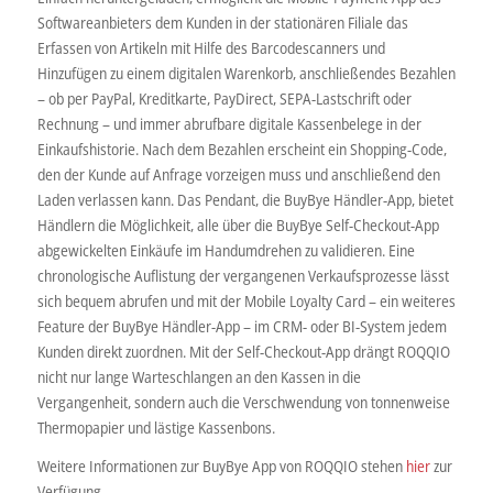
Softwareanbieters dem Kunden in der stationären Filiale das
Erfassen von Artikeln mit Hilfe des Barcodescanners und
Hinzufügen zu einem digitalen Warenkorb, anschließendes Bezahlen
– ob per PayPal, Kreditkarte, PayDirect, SEPA-Lastschrift oder
Rechnung – und immer abrufbare digitale Kassenbelege in der
Einkaufshistorie. Nach dem Bezahlen erscheint ein Shopping-Code,
den der Kunde auf Anfrage vorzeigen muss und anschließend den
Laden verlassen kann. Das Pendant, die BuyBye Händler-App, bietet
Händlern die Möglichkeit, alle über die BuyBye Self-Checkout-App
abgewickelten Einkäufe im Handumdrehen zu validieren. Eine
chronologische Auflistung der vergangenen Verkaufsprozesse lässt
sich bequem abrufen und mit der Mobile Loyalty Card – ein weiteres
Feature der BuyBye Händler-App – im CRM- oder BI-System jedem
Kunden direkt zuordnen. Mit der Self-Checkout-App drängt ROQQIO
nicht nur lange Warteschlangen an den Kassen in die
Vergangenheit, sondern auch die Verschwendung von tonnenweise
Thermopapier und lästige Kassenbons.
Weitere Informationen zur BuyBye App von ROQQIO stehen
hier
zur
Verfügung.