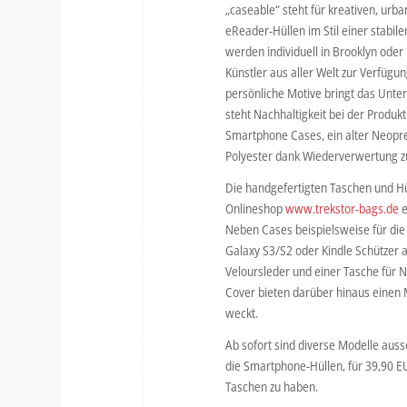
„caseable“ steht für kreativen, urba
eReader-Hüllen im Stil einer stabi
werden individuell in Brooklyn oder
Künstler aus aller Welt zur Verfügu
persönliche Motive bringt das Unte
steht Nachhaltigkeit bei der Produk
Smartphone Cases, ein alter Neopr
Polyester dank Wiederverwertung zu
Die handgefertigten Taschen und Hü
Onlineshop
www.trekstor-bags.de
e
Neben Cases beispielsweise für die
Galaxy S3/S2 oder Kindle Schützer 
Veloursleder und einer Tasche für N
Cover bieten darüber hinaus einen
weckt.
Ab sofort sind diverse Modelle auss
die Smartphone-Hüllen, für 39,90 E
Taschen zu haben.