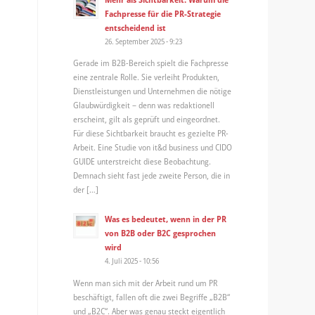
Fachpresse für die PR-Strategie
entscheidend ist
26. September 2025 - 9:23
Gerade im B2B-Bereich spielt die Fachpresse
eine zentrale Rolle. Sie verleiht Produkten,
Dienstleistungen und Unternehmen die nötige
Glaubwürdigkeit – denn was redaktionell
erscheint, gilt als geprüft und eingeordnet.
Für diese Sichtbarkeit braucht es gezielte PR-
Arbeit. Eine Studie von it&d business und CIDO
GUIDE unterstreicht diese Beobachtung.
Demnach sieht fast jede zweite Person, die in
der […]
Was es bedeutet, wenn in der PR
von B2B oder B2C gesprochen
wird
4. Juli 2025 - 10:56
Wenn man sich mit der Arbeit rund um PR
beschäftigt, fallen oft die zwei Begriffe „B2B“
und „B2C“. Aber was genau steckt eigentlich