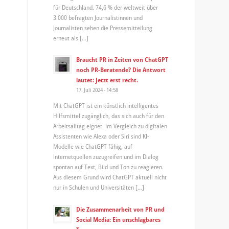
für Deutschland. 74,6 % der weltweit über
3.000 befragten Journalistinnen und
Journalisten sehen die Pressemitteilung
erneut als […]
Braucht PR in Zeiten von ChatGPT
noch PR-Beratende? Die Antwort
lautet: Jetzt erst recht.
17. Juli 2024 - 14:58
Mit ChatGPT ist ein künstlich intelligentes
Hilfsmittel zugänglich, das sich auch für den
Arbeitsalltag eignet. Im Vergleich zu digitalen
Assistenten wie Alexa oder Siri sind KI-
Modelle wie ChatGPT fähig, auf
Internetquellen zuzugreifen und im Dialog
spontan auf Text, Bild und Ton zu reagieren.
Aus diesem Grund wird ChatGPT aktuell nicht
nur in Schulen und Universitäten […]
Die Zusammenarbeit von PR und
Social Media: Ein unschlagbares