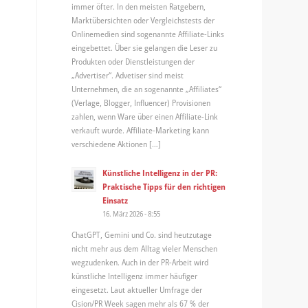
immer öfter. In den meisten Ratgebern,
Marktübersichten oder Vergleichstests der
Onlinemedien sind sogenannte Affiliate-Links
eingebettet. Über sie gelangen die Leser zu
Produkten oder Dienstleistungen der
„Advertiser“. Advetiser sind meist
Unternehmen, die an sogenannte „Affiliates“
(Verlage, Blogger, Influencer) Provisionen
zahlen, wenn Ware über einen Affiliate-Link
verkauft wurde. Affiliate-Marketing kann
verschiedene Aktionen […]
Künstliche Intelligenz in der PR:
Praktische Tipps für den richtigen
Einsatz
16. März 2026 - 8:55
ChatGPT, Gemini und Co. sind heutzutage
nicht mehr aus dem Alltag vieler Menschen
wegzudenken. Auch in der PR-Arbeit wird
künstliche Intelligenz immer häufiger
eingesetzt. Laut aktueller Umfrage der
Cision/PR Week sagen mehr als 67 % der