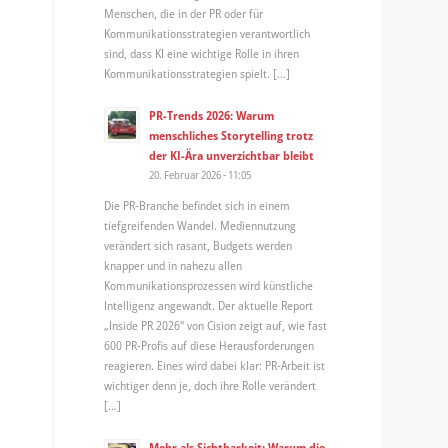
Menschen, die in der PR oder für
Kommunikationsstrategien verantwortlich
sind, dass KI eine wichtige Rolle in ihren
Kommunikationsstrategien spielt. […]
PR-Trends 2026: Warum
menschliches Storytelling trotz
der KI-Ära unverzichtbar bleibt
20. Februar 2026 - 11:05
Die PR-Branche befindet sich in einem
tiefgreifenden Wandel. Mediennutzung
verändert sich rasant, Budgets werden
knapper und in nahezu allen
Kommunikationsprozessen wird künstliche
Intelligenz angewandt. Der aktuelle Report
„Inside PR 2026“ von Cision zeigt auf, wie fast
600 PR-Profis auf diese Herausforderungen
reagieren. Eines wird dabei klar: PR-Arbeit ist
wichtiger denn je, doch ihre Rolle verändert
[…]
Mehr als Sichtbarkeit: Warum die