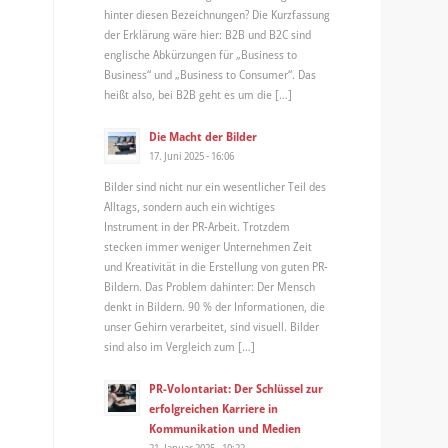
hinter diesen Bezeichnungen? Die Kurzfassung
der Erklärung wäre hier: B2B und B2C sind
englische Abkürzungen für „Business to
Business“ und „Business to Consumer“. Das
heißt also, bei B2B geht es um die […]
Die Macht der Bilder
17. Juni 2025 - 16:06
Bilder sind nicht nur ein wesentlicher Teil des
Alltags, sondern auch ein wichtiges
Instrument in der PR-Arbeit. Trotzdem
stecken immer weniger Unternehmen Zeit
und Kreativität in die Erstellung von guten PR-
Bildern. Das Problem dahinter: Der Mensch
denkt in Bildern. 90 % der Informationen, die
unser Gehirn verarbeitet, sind visuell. Bilder
sind also im Vergleich zum […]
PR-Volontariat: Der Schlüssel zur
erfolgreichen Karriere in
Kommunikation und Medien
21. Januar 2025 - 10:22