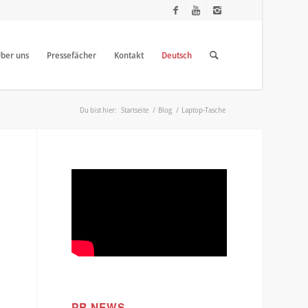
ber uns
Pressefächer
Kontakt
Deutsch
Du bist hier:
Startseite
/
Blog
/
Laptop-Tasche
PR NEWS