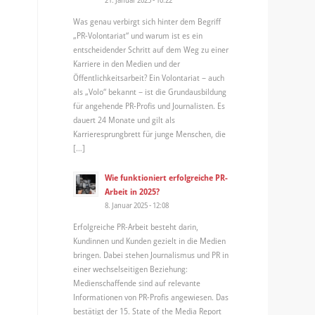
Was genau verbirgt sich hinter dem Begriff
„PR-Volontariat“ und warum ist es ein
entscheidender Schritt auf dem Weg zu einer
Karriere in den Medien und der
Öffentlichkeitsarbeit? Ein Volontariat – auch
als „Volo“ bekannt – ist die Grundausbildung
für angehende PR-Profis und Journalisten. Es
dauert 24 Monate und gilt als
Karrieresprungbrett für junge Menschen, die
[…]
Wie funktioniert erfolgreiche PR-
Arbeit in 2025?
8. Januar 2025 - 12:08
Erfolgreiche PR-Arbeit besteht darin,
Kundinnen und Kunden gezielt in die Medien
bringen. Dabei stehen Journalismus und PR in
einer wechselseitigen Beziehung:
Medienschaffende sind auf relevante
Informationen von PR-Profis angewiesen. Das
bestätigt der 15. State of the Media Report