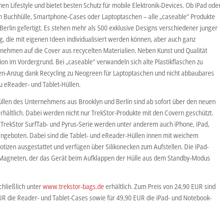
nen Lifestyle und bietet besten Schutz für mobile Elektronik-Devices. Ob iPad ode
len Buchhülle, Smartphone-Cases oder Laptoptaschen – alle „caseable“ Produkte
 Berlin gefertigt. Es stehen mehr als 500 exklusive Designs verschiedener junger
ng, die mit eigenen Ideen individualisiert werden können, aber auch ganz
rnehmen auf die Cover aus recycelten Materialien. Neben Kunst und Qualität
tion im Vordergrund. Bei „caseable“ verwandeln sich alte Plastikflaschen zu
en-Anzug dank Recycling zu Neogreen für Laptoptaschen und nicht abbaubares
 eReader- und Tablet-Hüllen.
llen des Unternehmens aus Brooklyn und Berlin sind ab sofort über den neuen
rhältlich. Dabei werden nicht nur TrekStor-Produkte mit den Covern geschützt.
 TrekStor SurfTab- und Pyrus-Serie werden unter anderem auch iPhone, iPad,
angeboten. Dabei sind die Tablet- und eReader-Hüllen innen mit weichem
otizen ausgestattet und verfügen über Silikonecken zum Aufstellen. Die iPad-
 Magneten, der das Gerät beim Aufklappen der Hülle aus dem Standby-Modus
chließlich unter
www.trekstor-bags.de
erhältlich. Zum Preis von 24,90 EUR sind
UR die Reader- und Tablet-Cases sowie für 49,90 EUR die iPad- und Notebook-