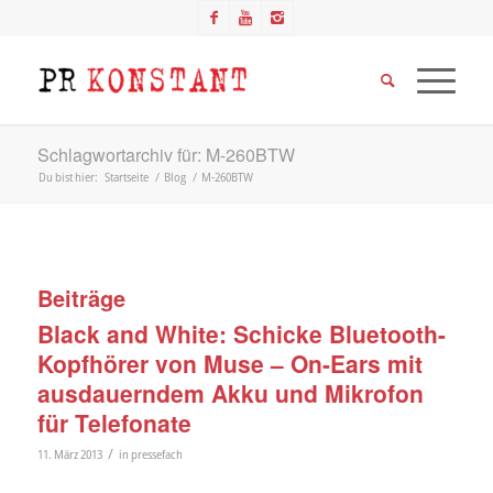
Schlagwortarchiv für: M-260BTW
Du bist hier:
Startseite
/
Blog
/
M-260BTW
Beiträge
Black and White: Schicke Bluetooth-
Kopfhörer von Muse – On-Ears mit
ausdauerndem Akku und Mikrofon
für Telefonate
/
11. März 2013
in
pressefach