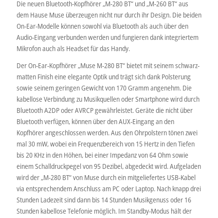
Die neuen Bluetooth-Kopfhörer „M-280 BT“ und „M-260 BT“ aus
dem Hause Muse überzeugen nicht nur durch ihr Design. Die beiden
On-Ear-Modelle können sowohl via Bluetooth als auch über den
Audio-Eingang verbunden werden und fungieren dank integriertem
Mikrofon auch als Headset für das Handy.
Der On-Ear-Kopfhörer „Muse M-280 BT“ bietet mit seinem schwarz-
matten Finish eine elegante Optik und trägt sich dank Polsterung
sowie seinem geringen Gewicht von 170 Gramm angenehm. Die
kabellose Verbindung zu Musikquellen oder Smartphone wird durch
Bluetooth A2DP oder AVRCP gewährleistet. Geräte die nicht über
Bluetooth verfügen, können über den AUX-Eingang an den
Kopfhörer angeschlossen werden. Aus den Ohrpolstern tönen zwei
mal 30 mW, wobei ein Frequenzbereich von 15 Hertz in den Tiefen
bis 20 KHz in den Höhen, bei einer Impedanz von 64 Ohm sowie
einem Schalldruckpegel von 95 Dezibel, abgedeckt wird. Aufgeladen
wird der „M-280 BT“ von Muse durch ein mitgeliefertes USB-Kabel
via entsprechendem Anschluss am PC oder Laptop. Nach knapp drei
Stunden Ladezeit sind dann bis 14 Stunden Musikgenuss oder 16
Stunden kabellose Telefonie möglich. Im Standby-Modus hält der