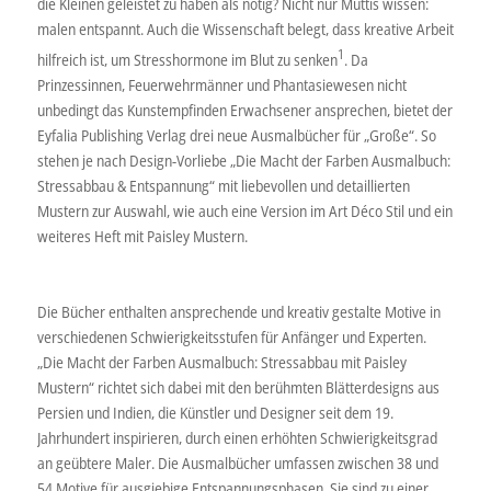
die Kleinen geleistet zu haben als nötig? Nicht nur Muttis wissen:
malen entspannt. Auch die Wissenschaft belegt, dass kreative Arbeit
1
hilfreich ist, um Stresshormone im Blut zu senken
. Da
Prinzessinnen, Feuerwehrmänner und Phantasiewesen nicht
unbedingt das Kunstempfinden Erwachsener ansprechen, bietet der
Eyfalia Publishing Verlag drei neue Ausmalbücher für „Große“. So
stehen je nach Design-Vorliebe „Die Macht der Farben Ausmalbuch:
Stressabbau & Entspannung“ mit liebevollen und detaillierten
Mustern zur Auswahl, wie auch eine Version im Art Déco Stil und ein
weiteres Heft mit Paisley Mustern.
Die Bücher enthalten ansprechende und kreativ gestalte Motive in
verschiedenen Schwierigkeitsstufen für Anfänger und Experten.
„Die Macht der Farben Ausmalbuch: Stressabbau mit Paisley
Mustern“ richtet sich dabei mit den berühmten Blätterdesigns aus
Persien und Indien, die Künstler und Designer seit dem 19.
Jahrhundert inspirieren, durch einen erhöhten Schwierigkeitsgrad
an geübtere Maler. Die Ausmalbücher umfassen zwischen 38 und
54 Motive für ausgiebige Entspannungsphasen. Sie sind zu einer