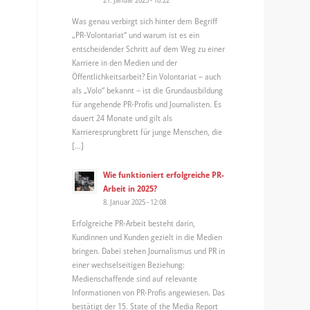
Was genau verbirgt sich hinter dem Begriff
„PR-Volontariat“ und warum ist es ein
entscheidender Schritt auf dem Weg zu einer
Karriere in den Medien und der
Öffentlichkeitsarbeit? Ein Volontariat – auch
als „Volo“ bekannt – ist die Grundausbildung
für angehende PR-Profis und Journalisten. Es
dauert 24 Monate und gilt als
Karrieresprungbrett für junge Menschen, die
[…]
Wie funktioniert erfolgreiche PR-
Arbeit in 2025?
8. Januar 2025 - 12:08
Erfolgreiche PR-Arbeit besteht darin,
Kundinnen und Kunden gezielt in die Medien
bringen. Dabei stehen Journalismus und PR in
einer wechselseitigen Beziehung:
Medienschaffende sind auf relevante
Informationen von PR-Profis angewiesen. Das
bestätigt der 15. State of the Media Report