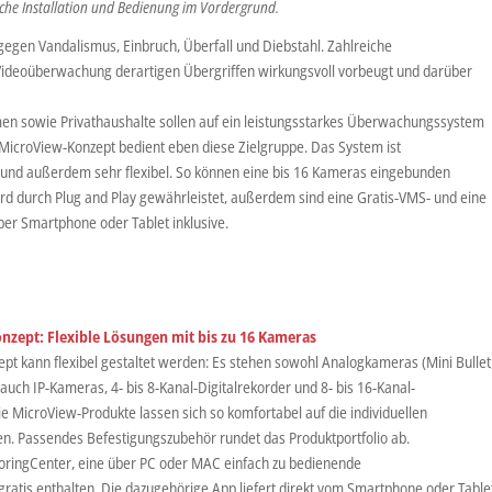
che Installation und Bedienung im Vordergrund.
gegen Vandalismus, Einbruch, Überfall und Diebstahl. Zahlreiche
Videoüberwachung derartigen Übergriffen wirkungsvoll vorbeugt und darüber
men sowie Privathaushalte sollen auf ein leistungsstarkes Überwachungssystem
MicroView-Konzept bedient eben diese Zielgruppe. Das System ist
 und außerdem sehr flexibel. So können eine bis 16 Kameras eingebunden
ird durch Plug and Play gewährleistet, außerdem sind eine Gratis-VMS- und eine
er Smartphone oder Tablet inklusive.
ept: Flexible Lösungen mit bis zu 16 Kameras
 kann flexibel gestaltet werden: Es stehen sowohl Analogkameras (Mini Bullet
uch IP-Kameras, 4- bis 8-Kanal-Digitalrekorder und 8- bis 16-Kanal-
e MicroView-Produkte lassen sich so komfortabel auf die individuellen
n. Passendes Befestigungszubehör rundet das Produktportfolio ab.
toringCenter, eine über PC oder MAC einfach zu bedienende
tis enthalten. Die dazugehörige App liefert direkt vom Smartphone oder Table