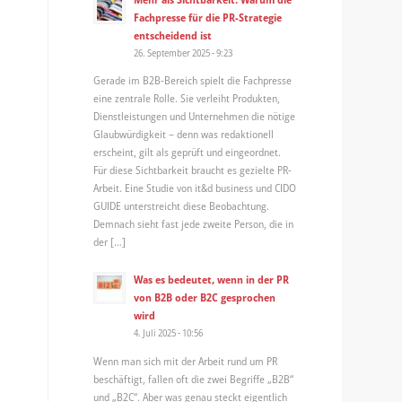
Fachpresse für die PR-Strategie
entscheidend ist
26. September 2025 - 9:23
Gerade im B2B-Bereich spielt die Fachpresse
eine zentrale Rolle. Sie verleiht Produkten,
Dienstleistungen und Unternehmen die nötige
Glaubwürdigkeit – denn was redaktionell
erscheint, gilt als geprüft und eingeordnet.
Für diese Sichtbarkeit braucht es gezielte PR-
Arbeit. Eine Studie von it&d business und CIDO
GUIDE unterstreicht diese Beobachtung.
Demnach sieht fast jede zweite Person, die in
der […]
Was es bedeutet, wenn in der PR
von B2B oder B2C gesprochen
wird
4. Juli 2025 - 10:56
Wenn man sich mit der Arbeit rund um PR
beschäftigt, fallen oft die zwei Begriffe „B2B“
und „B2C“. Aber was genau steckt eigentlich