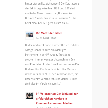
hinter diesen Bezeichnungen? Die Kurzfassung
der Erklärung wäre hier: B2B und B2C sind
englische Abkürzungen für „Business to
Business“ und „Business to Consumer“. Das
heißt also, bei B2B geht es um die […]
Die Macht der Bilder
17. Juni 2025 - 16:06
Bilder sind nicht nur ein wesentlicher Teil des
Alltags, sondern auch ein wichtiges
Instrument in der PR-Arbeit. Trotzdem
stecken immer weniger Unternehmen Zeit
und Kreativität in die Erstellung von guten PR-
Bildern. Das Problem dahinter: Der Mensch
denkt in Bildern. 90 % der Informationen, die
unser Gehirn verarbeitet, sind visuell. Bilder
sind also im Vergleich zum […]
PR-Volontariat: Der Schlüssel zur
erfolgreichen Karriere in
Kommunikation und Medien
21. Januar 2025 - 10:22