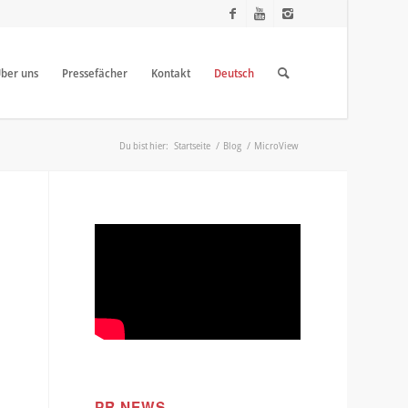
ber uns
Pressefächer
Kontakt
Deutsch
Du bist hier:
Startseite
/
Blog
/
MicroView
PR NEWS