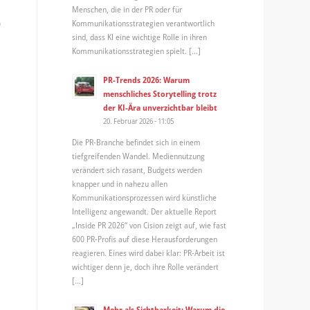
Menschen, die in der PR oder für
0
Kommunikationsstrategien verantwortlich
sind, dass KI eine wichtige Rolle in ihren
Kommunikationsstrategien spielt. […]
PR-Trends 2026: Warum
menschliches Storytelling trotz
der KI-Ära unverzichtbar bleibt
20. Februar 2026 - 11:05
Die PR-Branche befindet sich in einem
tiefgreifenden Wandel. Mediennutzung
verändert sich rasant, Budgets werden
knapper und in nahezu allen
Kommunikationsprozessen wird künstliche
Intelligenz angewandt. Der aktuelle Report
„Inside PR 2026“ von Cision zeigt auf, wie fast
600 PR-Profis auf diese Herausforderungen
reagieren. Eines wird dabei klar: PR-Arbeit ist
wichtiger denn je, doch ihre Rolle verändert
[…]
Mehr als Sichtbarkeit: Warum die