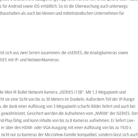
os für Android sowie iOS erhältlich. So ist die Überwachung auch unterwegs
thaushalten als auch bei kleinen und mittelständischen Unternehmen für
tzt sich aus zwei Serien zusammen: die aSERIES, die Analogkameras sowie
ERIES mit IP- und Netzwerkkameras.
ie Mini IR Bullet Network Kamera „iSERIES I13B“. Mit 1,3 Megapixeln und
ht sie eine Sicht von bis zu 30 Metern im Dunkeln. Außerdem Teil der IP-Range
a, die dank einer Auflösung von 3 Megapixeln scharfe Bilder liefert und auch bei
rn gewährleistet. Gesichert werden die Aufnahmen vom „NVR08“ der iSERIES. De
d-Play-fähig und kann Inhalte von bis zu 8 Kameras aufnehmen. Er liefert Live-
ibt er über den HDMI- oder VGA-Ausgang mit einer Auflösung von bis zu 1920 x
r nicht nur zu Kameras der MicroView-Familie kompatibel, sondern lässt sich auc