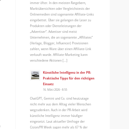
immer öfter. In den meisten Ratgebern,
Marktübersichten oder Vergleichstests der
Onlinemedien sind sogenannte Affiliate-Links
eingebettet. Über sie gelangen die Leser zu
Produkten oder Dienstleistungen der
„Advertiser“. Advetiser sind meist
Unternehmen, die an sogenannte „Affiliates“
(Verlage, Blogger, Influencer) Provisionen
zahlen, wenn Ware über einen Affiliate-Link
verkauft wurde. Affiliate-Marketing kann
verschiedene Aktionen […]
Künstliche Intelligenz in der PR:
Praktische Tipps für den richtigen
Einsatz
16. März 2026 - 8:55
ChatGPT, Gemini und Co. sind heutzutage
nicht mehr aus dem Alltag vieler Menschen
r
wegzudenken. Auch in der PR-Arbeit wird
künstliche Intelligenz immer häufiger
eingesetzt. Laut aktueller Umfrage der
h
Cision/PR Week sagen mehr als 67 % der