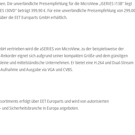
en. Die unverbindliche Preisempfehlung für die MicroView „iSERIES I13B“ liegt
ERIES I30VD“ beträgt 399,90 €. Für eine unverbindliche Preisempfehlung von 299,0
 über die EET Europarts GmbH erhältlich.
mbH vertrieben wird die aSERIES von MicroView, zu der beispielsweise der
al-Rekorder eignet sich aufgrund seiner kompakten Größe und dem günstigen
 kleine und mittelständische Unternehmen. Er bietet eine H.264 und Dual-Stream
it-Aufnahme und Ausgabe via VGA und CVBS.
sortiments erfolgt über EET Europarts und wird von autorisierten
k- und Sicherheitsbranche in Europa angeboten.