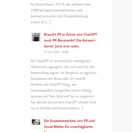
für Deutschland. 74,6 % der weltweit über
3.000 befragten Journalistinnen und
Journalisten sehen die Pressemitteilung
erneut als […]
Braucht PR in Zeiten von ChatGPT
noch PR-Beratende? Die Antwort
lautet: Jetzt erst recht.
17. Juli 2024 - 14:58
Mit ChatGPT ist ein künstlich intelligentes
Hilfsmittel zugänglich, das sich auch für den
Arbeitsalltag eignet. Im Vergleich zu digitalen
Assistenten wie Alexa oder Siri sind KI-
Modelle wie ChatGPT fähig, auf
Internetquellen zuzugreifen und im Dialog
spontan auf Text, Bild und Ton zu reagieren.
Aus diesem Grund wird ChatGPT aktuell nicht
nur in Schulen und Universitäten […]
Die Zusammenarbeit von PR und
Social Media: Ein unschlagbares