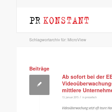
Schlagwortarchiv für: MicroView
Beiträge
Ab sofort bei der E
Videoüberwachungs
mittlere Unternehm
/
13. Januar 2015
in
pressefach
Videoüberwachung setzt oft teure Har