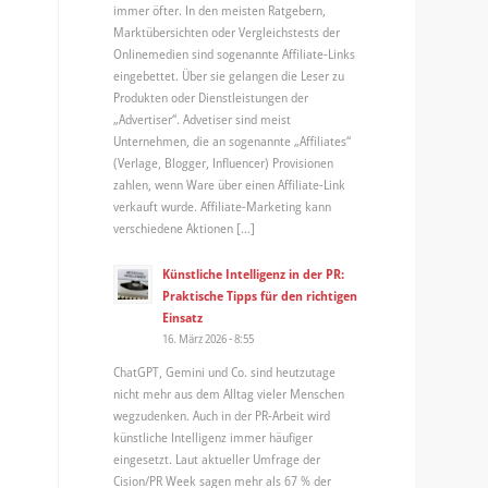
immer öfter. In den meisten Ratgebern,
Marktübersichten oder Vergleichstests der
Onlinemedien sind sogenannte Affiliate-Links
eingebettet. Über sie gelangen die Leser zu
Produkten oder Dienstleistungen der
„Advertiser“. Advetiser sind meist
r
Unternehmen, die an sogenannte „Affiliates“
(Verlage, Blogger, Influencer) Provisionen
zahlen, wenn Ware über einen Affiliate-Link
verkauft wurde. Affiliate-Marketing kann
verschiedene Aktionen […]
Künstliche Intelligenz in der PR:
Praktische Tipps für den richtigen
Einsatz
16. März 2026 - 8:55
ChatGPT, Gemini und Co. sind heutzutage
nicht mehr aus dem Alltag vieler Menschen
wegzudenken. Auch in der PR-Arbeit wird
künstliche Intelligenz immer häufiger
eingesetzt. Laut aktueller Umfrage der
Cision/PR Week sagen mehr als 67 % der