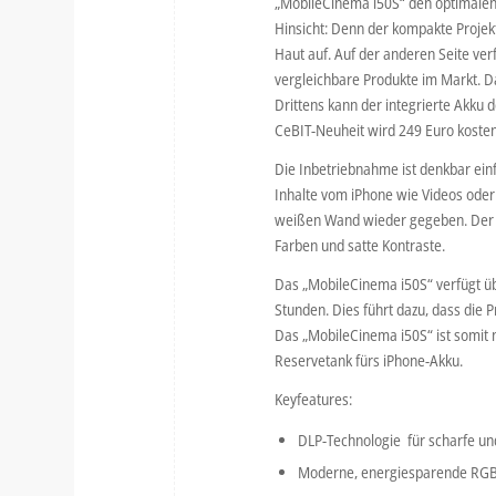
„MobileCinema i50S“ den optimalen 
Hinsicht: Denn der kompakte Projek
Haut auf. Auf der anderen Seite ver
vergleichbare Produkte im Markt. Da
Drittens kann der integrierte Akku
CeBIT-Neuheit wird 249 Euro kosten
Die Inbetriebnahme ist denkbar einf
Inhalte vom iPhone wie Videos oder 
weißen Wand wieder gegeben. Der v
Farben und satte Kontraste.
Das „MobileCinema i50S“ verfügt ü
Stunden. Dies führt dazu, dass die P
Das „MobileCinema i50S“ ist somit n
Reservetank fürs iPhone-Akku.
Keyfeatures:
DLP-Technologie für scharfe un
Moderne, energiesparende RGB-