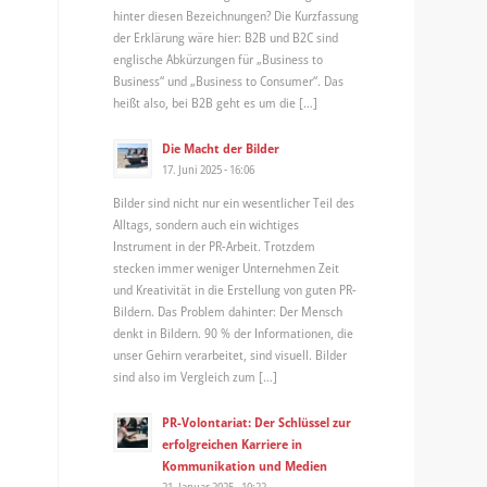
hinter diesen Bezeichnungen? Die Kurzfassung
der Erklärung wäre hier: B2B und B2C sind
englische Abkürzungen für „Business to
Business“ und „Business to Consumer“. Das
heißt also, bei B2B geht es um die […]
Die Macht der Bilder
17. Juni 2025 - 16:06
Bilder sind nicht nur ein wesentlicher Teil des
Alltags, sondern auch ein wichtiges
Instrument in der PR-Arbeit. Trotzdem
stecken immer weniger Unternehmen Zeit
und Kreativität in die Erstellung von guten PR-
Bildern. Das Problem dahinter: Der Mensch
denkt in Bildern. 90 % der Informationen, die
unser Gehirn verarbeitet, sind visuell. Bilder
sind also im Vergleich zum […]
PR-Volontariat: Der Schlüssel zur
erfolgreichen Karriere in
Kommunikation und Medien
21. Januar 2025 - 10:22