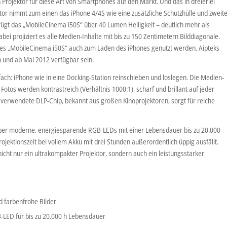
Projektor für diese Art von Smartphones auf den Markt. Und das in dreierlei
tor nimmt zum einen das iPhone 4/4S wie eine zusätzliche Schutzhülle und zweit
fügt das „MobileCinema i50S“ über 40 Lumen Helligkeit – deutlich mehr als
bei projiziert es alle Medien-Inhalte mit bis zu 150 Zentimetern Bilddiagonale.
 des „MobileCinema i50S“ auch zum Laden des iPhones genutzt werden. Aipteks
 und ab Mai 2012 verfügbar sein.
ach: iPhone wie in eine Docking-Station reinschieben und loslegen. Die Medien-
Fotos werden kontrastreich (Verhältnis 1000:1), scharf und brillant auf jeder
erwendete DLP-Chip, bekannt aus großen Kinoprojektoren, sorgt für reiche
ber moderne, energiesparende RGB-LEDs mit einer Lebensdauer bis zu 20.000
rojektionszeit bei vollem Akku mit drei Stunden außerordentlich üppig ausfällt.
icht nur ein ultrakompakter Projektor, sondern auch ein leistungsstarker
d farbenfrohe Bilder
LED für bis zu 20.000 h Lebensdauer