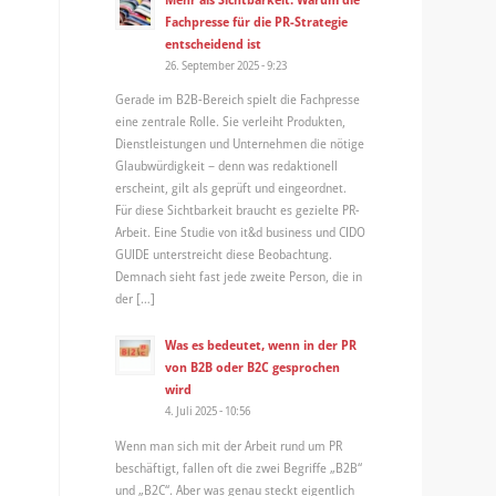
Fachpresse für die PR-Strategie
entscheidend ist
26. September 2025 - 9:23
Gerade im B2B-Bereich spielt die Fachpresse
eine zentrale Rolle. Sie verleiht Produkten,
Dienstleistungen und Unternehmen die nötige
Glaubwürdigkeit – denn was redaktionell
erscheint, gilt als geprüft und eingeordnet.
Für diese Sichtbarkeit braucht es gezielte PR-
Arbeit. Eine Studie von it&d business und CIDO
GUIDE unterstreicht diese Beobachtung.
Demnach sieht fast jede zweite Person, die in
der […]
Was es bedeutet, wenn in der PR
von B2B oder B2C gesprochen
wird
4. Juli 2025 - 10:56
Wenn man sich mit der Arbeit rund um PR
beschäftigt, fallen oft die zwei Begriffe „B2B“
und „B2C“. Aber was genau steckt eigentlich