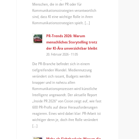
Menschen, die in der PR oder für
Kommunikationsstrategien verantwortlich
sind, dass KI eine wichtige Rolle in ihren
Kommunikationsstrategien spielt. […]
PR-Trends 2026: Warum
menschliches Storytelling trotz
der KI-Ära unverzichtbar bleibt
20. Februar 2026 - 11:05
Die PR-Branche befindet sich in einem
tiefgreifenden Wandel. Mediennutzung
verändert sich rasant, Budgets werden
knapper und in nahezu allen
Kommunikationsprozessen wird künstliche
Intelligenz angewandt. Der aktuelle Report
„Inside PR 2026“ von Cision zeigt auf, wie fast
600 PR-Profis auf diese Herausforderungen
reagieren. Eines wird dabei klar: PR-Arbeit ist
wichtiger denn je, doch ihre Rolle verändert
[…]
Mehr als Sichtbarkeit: Warum die