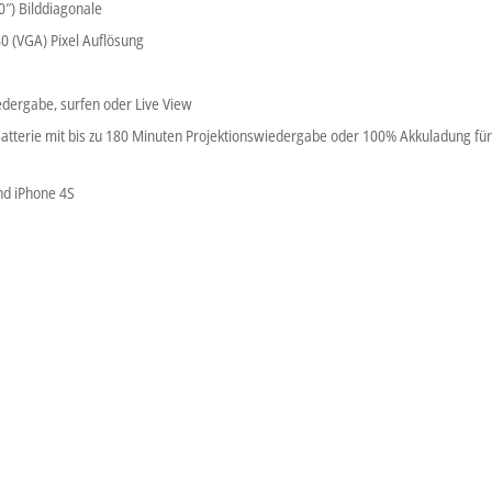
60″) Bilddiagonale
80 (VGA) Pixel Auflösung
edergabe, surfen oder Live View
Batterie mit bis zu 180 Minuten Projektionswiedergabe oder 100% Akkuladung fü
nd iPhone 4S