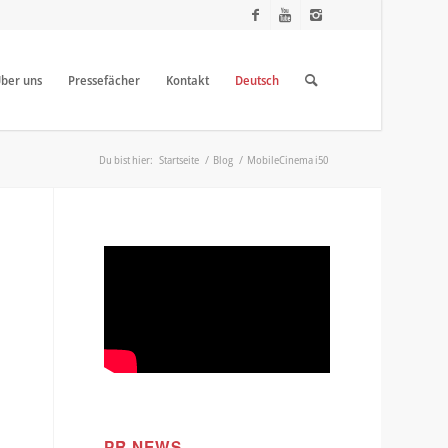
ber uns
Pressefächer
Kontakt
Deutsch
Du bist hier:
Startseite
/
Blog
/
MobileCinema i50
PR NEWS