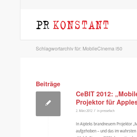
Schlagwortarchiv für: MobileCinema i50
Beiträge
CeBIT 2012: „Mobil
Projektor für Apple
/
2. März 2012
in
pressefach
In Aipteks brandneuem Projektor „M
aufgehoben – und das im wahrsten S