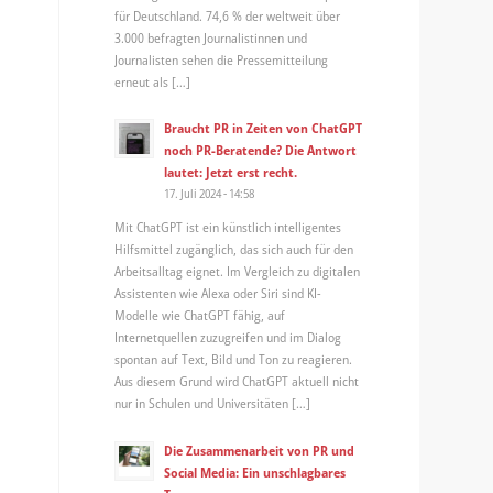
für Deutschland. 74,6 % der weltweit über
3.000 befragten Journalistinnen und
Journalisten sehen die Pressemitteilung
erneut als […]
Braucht PR in Zeiten von ChatGPT
noch PR-Beratende? Die Antwort
lautet: Jetzt erst recht.
17. Juli 2024 - 14:58
Mit ChatGPT ist ein künstlich intelligentes
Hilfsmittel zugänglich, das sich auch für den
Arbeitsalltag eignet. Im Vergleich zu digitalen
Assistenten wie Alexa oder Siri sind KI-
Modelle wie ChatGPT fähig, auf
Internetquellen zuzugreifen und im Dialog
spontan auf Text, Bild und Ton zu reagieren.
Aus diesem Grund wird ChatGPT aktuell nicht
nur in Schulen und Universitäten […]
Die Zusammenarbeit von PR und
Social Media: Ein unschlagbares