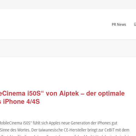
PR News
Ü
eCinema i50S“ von Aiptek – der optimale
s iPhone 4/4S
obileCinema i50S“ fühlt sich Apples neue Generation der iPhones gut
inne des Wortes. Der taiwanesische CE-Hersteller bringt zur CeBIT mit dem