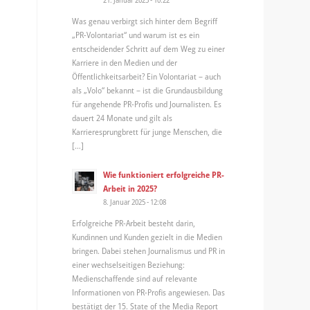
Was genau verbirgt sich hinter dem Begriff
„PR-Volontariat“ und warum ist es ein
entscheidender Schritt auf dem Weg zu einer
Karriere in den Medien und der
Öffentlichkeitsarbeit? Ein Volontariat – auch
als „Volo“ bekannt – ist die Grundausbildung
für angehende PR-Profis und Journalisten. Es
dauert 24 Monate und gilt als
Karrieresprungbrett für junge Menschen, die
[…]
Wie funktioniert erfolgreiche PR-
Arbeit in 2025?
8. Januar 2025 - 12:08
Erfolgreiche PR-Arbeit besteht darin,
Kundinnen und Kunden gezielt in die Medien
bringen. Dabei stehen Journalismus und PR in
einer wechselseitigen Beziehung:
Medienschaffende sind auf relevante
Informationen von PR-Profis angewiesen. Das
bestätigt der 15. State of the Media Report