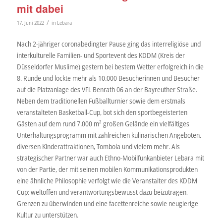
mit dabei
/
17. Juni 2022
in
Lebara
Nach 2-jähriger coronabedingter Pause ging das interreligiöse und
interkulturelle Familien- und Sportevent des KDDM (Kreis der
Düsseldorfer Muslime) gestern bei bestem Wetter erfolgreich in die
8. Runde und lockte mehr als 10.000 Besucherinnen und Besucher
auf die Platzanlage des VFL Benrath 06 an der Bayreuther Straße.
Neben dem traditionellen Fußballturnier sowie dem erstmals
veranstalteten Basketball-Cup, bot sich den sportbegeisterten
Gästen auf dem rund 7.000 m² großen Gelände ein vielfältiges
Unterhaltungsprogramm mit zahlreichen kulinarischen Angeboten,
diversen Kinderattraktionen, Tombola und vielem mehr. Als
strategischer Partner war auch Ethno-Mobilfunkanbieter Lebara mit
von der Partie, der mit seinen mobilen Kommunikationsprodukten
eine ähnliche Philosophie verfolgt wie die Veranstalter des KDDM
Cup: weltoffen und verantwortungsbewusst dazu beizutragen,
Grenzen zu überwinden und eine facettenreiche sowie neugierige
Kultur zu unterstützen.