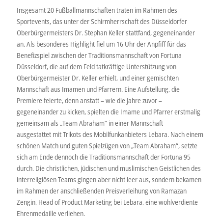
Insgesamt 20 Fußballmannschaften traten im Rahmen des
Sportevents, das unter der Schirmherrschaft des Düsseldorfer
Oberbürgermeisters Dr. Stephan Keller stattfand, gegeneinander
an. Als besonderes Highlight fiel um 16 Uhr der Anpfiff für das
Benefizspiel zwischen der Traditionsmannschaft von Fortuna
Düsseldorf, die auf dem Feld tatkräftige Unterstützung von
Oberbürgermeister Dr. Keller erhielt, und einer gemischten
Mannschaft aus Imamen und Pfarrern. Eine Aufstellung, die
Premiere feierte, denn anstatt – wie die Jahre zuvor –
gegeneinander zu kicken, spielten die Imame und Pfarrer erstmalig
gemeinsam als „Team Abraham“ in einer Mannschaft –
ausgestattet mit Trikots des Mobilfunkanbieters Lebara. Nach einem
schönen Match und guten Spielzügen von „Team Abraham“, setzte
sich am Ende dennoch die Traditionsmannschaft der Fortuna 95
durch. Die christlichen, jüdischen und muslimischen Geistlichen des
interreligiösen Teams gingen aber nicht leer aus, sondern bekamen
im Rahmen der anschließenden Preisverleihung von Ramazan
Zengin, Head of Product Marketing bei Lebara, eine wohlverdiente
Ehrenmedaille verliehen.