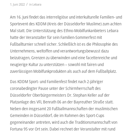
/
1. Juni 2022
in
Lebara
Am 16. Juni findet das interreligiöse und interkulturelle Familien- und
Sportevent des KDDM (Kreis der Düsseldorfer Muslime) zum achten
Mal statt. Die Unterstützung des Ethno-Mobilfunkanbieters Lebara
hatte der Veranstalter für sein Familien-Sommerfest mit
Fußballturnier schnell sicher. Schließlich ist es die Philosophie des
Unternehmens, weltoffen und verantwortungsbewusst dazu
beizutragen, Grenzen zu überwinden und eine facettenreiche und
neugierige Kultur zu unterstützen – sowohl mit fairen und
zuverlässigen Mobilfunkprodukten als auch auf dem Fußballplatz.
Das KDDM Sport- und Familienfest findet nach 2-jähriger
coronabedingter Pause unter der Schirmherrschaft des
Düsseldorfer Oberbürgermeisters Dr. Stephan Keller auf der
Platzanlage des VFL Benrath 06 an der Bayreuther Straße statt.
Neben den insgesamt 20 Fußballmannschaften der muslimischen
Gemeinden in Düsseldorf, die im Rahmen des Sport-Cups
gegeneinander antreten, wird auch die Traditionsmannschaft von
Fortuna 95 vor Ort sein. Dabei rechnet der Veranstalter mit rund