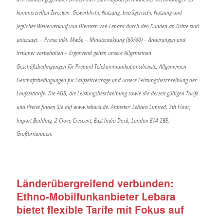
kommerziellen Zwecken. Gewerbliche Nutzung, betrügerische Nutzung und
jeglicher Weiterverkauf von Diensten von Lebara durch den Kunden an Dritte sind
untersagt. – Preise inkl. MwSt. – Minutentaktung (60/60) – Änderungen und
Irrtümer vorbehalten – Ergänzend gelten unsere Allgemeinen
Geschäftsbedingungen für Prepaid-Telekommunikationsdienste, Allgemeinen
Geschäftsbedingungen für Laufzeitverträge und unsere Leistungsbeschreibung der
Laufzeittarife. Die AGB, die Leistungsbeschreibung sowie die derzeit gültigen Tarife
und Preise finden Sie auf www.lebara.de. Anbieter: Lebara Limited, 7th Floor,
Import Building, 2 Clove Crescent, East India Dock, London E14 2BE,
Großbritannien.
Länderübergreifend verbunden:
Ethno-Mobilfunkanbieter Lebara
bietet flexible Tarife mit Fokus auf