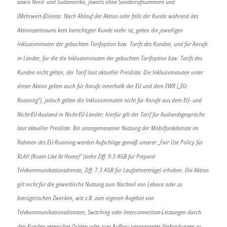
sowie Nord- und Südamerika, jeweils ohne Sonderrufnummern und
(Mehrwert-)Dienste. Nach Ablauf der Aktion oder falls der Kunde während des
Aktionszeitraums kein berechtigter Kunde mehr ist, gelten die jeweiligen
Inklusivminuten der gebuchten Tarifoption bzw. Tarifs des Kunden, und für Anrufe
in Länder, für die die Inklusivminuten der gebuchten Tarifoption bzw. Tarifs des
Kunden nicht gelten, der Tarif laut aktueller Preisliste. Die Inklusivminuten unter
dieser Aktion gelten auch für Anrufe innerhalb der EU und dem EWR („EU-
Roaming“), jedoch gelten die Inklusivminuten nicht für Anrufe aus dem EU- und
Nicht-EU-Ausland in Nicht-EU-Länder; hierfür gilt der Tarif für Auslandsgespräche
laut aktueller Preisliste. Bei unangemessener Nutzung der Mobilfunkdienste im
Rahmen des EU-Roaming werden Aufschläge gemäß unserer „Fair Use Policy für
RLAH (Roam Like At Home)“ (siehe Ziff. 9.3 AGB für Prepaid-
Telekommunikationsdienste, Ziff. 7.3 AGB für Laufzeitverträge) erhoben. Die Aktion
gilt nicht für die gewerbliche Nutzung zum Nachteil von Lebara oder zu
betrügerischen Zwecken, wie z.B. zum eigenen Angebot von
Telekommunikationsdiensten, Switching oder Interconnection-Leistungen durch
den Kunden gegenüber Dritten oder zum Aufbau permanenter Verbindungen zu