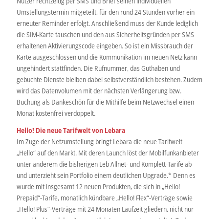
Nutzer rechtzeitig per SMS und Brief seinen individuellen
Umstellungstermin mitgeteilt, für den rund 24 Stunden vorher ein
erneuter Reminder erfolgt. Anschließend muss der Kunde lediglich
die SIM-Karte tauschen und den aus Sicherheitsgründen per SMS
erhaltenen Aktivierungscode eingeben. So ist ein Missbrauch der
Karte ausgeschlossen und die Kommunikation im neuen Netz kann
ungehindert stattfinden. Die Rufnummer, das Guthaben und
gebuchte Dienste bleiben dabei selbstverständlich bestehen. Zudem
wird das Datenvolumen mit der nächsten Verlängerung bzw.
Buchung als Dankeschön für die Mithilfe beim Netzwechsel einen
Monat kostenfrei verdoppelt.
Hello! Die neue Tarifwelt von Lebara
Im Zuge der Netzumstellung bringt Lebara die neue Tarifwelt
„Hello“ auf den Markt. Mit deren Launch löst der Mobilfunkanbieter
unter anderem die bisherigen Leb Allnet- und Komplett-Tarife ab
und unterzieht sein Portfolio einem deutlichen Upgrade.* Denn es
wurde mit insgesamt 12 neuen Produkten, die sich in „Hello!
Prepaid“-Tarife, monatlich kündbare „Hello! Flex“-Verträge sowie
„Hello! Plus“-Verträge mit 24 Monaten Laufzeit gliedern, nicht nur