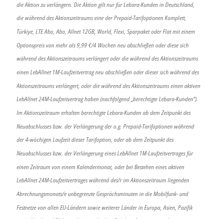
die Aktion zu verlängern. Die Aktion gilt nur für Lebara-Kunden in Deutschland,
die während des Aktionszeitraums eine der Prepaid-Tarifoptionen Komplett,
Türkiye, LTE Abo, Abo, Allnet 12GB, World, Flexi, Sparpaket oder Flat mit einem
Optionspreis von mehr als 9,99 €/4 Wochen neu abschließen oder diese sich
während des Aktionszeitraums verlängert oder die während des Aktionszeitraums
einen LebAllnet 1M-Laufzeitvertrag neu abschließen oder dieser sich während des
Aktionszeitraums verlängert, oder die während des Aktionszeitraums einen aktiven
LebAllnet 24M-Laufzeitvertrag haben (nachfolgend „berechtigte Lebara-Kunden“).
Im Aktionszeitraum erhalten berechtigte Lebara-Kunden ab dem Zeitpunkt des
Neuabschlusses bzw. der Verlängerung der o.g. Prepaid-Tarifoptionen während
der 4-wöchigen Laufzeit dieser Tarifoption, oder ab dem Zeitpunkt des
Neuabschlusses bzw. der Verlängerung eines LebAllnet 1M-Laufzeitvertrages für
einen Zeitraum von einem Kalendermonat, oder bei Bestehen eines aktiven
LebAllnet 24M-Laufzeitvertrages während des/r im Aktionszeitraum liegenden
Abrechnungsmonats/e unbegrenzte Gesprächsminuten in die Mobilfunk- und
Festnetze von allen EU-Ländern sowie weiterer Länder in Europa, Asien, Pazifik