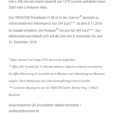
mm x 208 mm bei einem Gewicht von 1270 Gramm und bietet einen
5000 mAh Li-Polymer-Akku.
®
Das TREKSTOR Primebook U13B ist in der Celeron
Variante zu
einem limitierten Aktionspreis von 349 Euro*** ab dem 8.11.2018
®
im Handel erhältlich. Die Pentium
-Version für 399 Euro***. Der
Aktionszeitraum beläuft sich auf die Zeit vom 8. November bis zum
31. Dezember 2018.
* Bspw. Acronis True Image 2018; wird nicht mitgeliefert.
** Office 365 Personal für 12 Monate inklusive. Software ist bereits vorinstalliert.
Die Office-Aktivierung ist innerhalb von 6 Monaten nach Aktivierung von Windows
möglich. Nach Ablauf muss die Lizenz kostenpflichtig erneuert werden.
*** Limitierter Aktionspreis von der TREKSTOR GmbH, Berliner Ring 7, 64625
Bensheim.
Ansprechpartner für Journalisten: Nadine Konstanty •
nadine(at)konstant.de