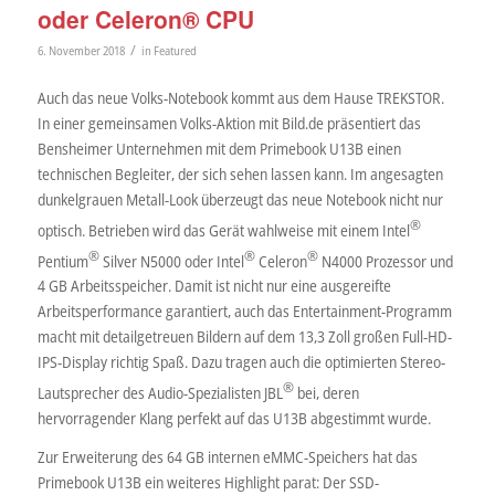
oder Celeron® CPU
/
6. November 2018
in
Featured
Auch das neue Volks-Notebook kommt aus dem Hause TREKSTOR.
In einer gemeinsamen Volks-Aktion mit Bild.de präsentiert das
Bensheimer Unternehmen mit dem Primebook U13B einen
technischen Begleiter, der sich sehen lassen kann. Im angesagten
dunkelgrauen Metall-Look überzeugt das neue Notebook nicht nur
®
optisch. Betrieben wird das Gerät wahlweise mit einem Intel
®
®
®
Pentium
Silver N5000 oder Intel
Celeron
N4000 Prozessor und
4 GB Arbeitsspeicher. Damit ist nicht nur eine ausgereifte
Arbeitsperformance garantiert, auch das Entertainment-Programm
macht mit detailgetreuen Bildern auf dem 13,3 Zoll großen Full-HD-
IPS-Display richtig Spaß. Dazu tragen auch die optimierten Stereo-
®
Lautsprecher des Audio-Spezialisten JBL
bei, deren
hervorragender Klang perfekt auf das U13B abgestimmt wurde.
Zur Erweiterung des 64 GB internen eMMC-Speichers hat das
Primebook U13B ein weiteres Highlight parat: Der SSD-