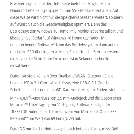
Erweiterungsslot auf der Unterseite bietet die Möglichkeit, im
Handumdrehen ein gängiges 42 mm SSD-Modul einzubauen. Auf
diese Weise wird nicht nur die Speicherkapazität erweitert, sondern
auf Wunsch auch die Geschwindigkeit optimiert. Denn das
Betriebssystem Windows 10 Home im S Modus ist vorinstalliert und
lässt sich bei Bedarf auf Windows 10 Home upgraden. Mit
entsprechender Software* kann das Betriebssystem dann auf die
modulare SSD übertragen werden. So startet das Betriebssystem
direkt von der Solid-State-Drive und ist in Sekundenschnelle
einsatzbereit.
Datentransfers können über Dualband WLAN, Bluetooth 5, die
beiden USB-A 3.1 Gen 1-Anschlüsse, eine USB-C 3.1 Gen 1-
Schnittstelle oder den microSD-Kartenslot erfolgen. Zudem steht ein
®
Mini-HDMI
-Anschluss, ein 3,5 mm Audiojack und die Option einer
Miracast™-Übertragung zur Verfügung. Softwareseitig liefert
TREKSTOR zudem eine 1-Jahres-Lizenz von Microsofts Office 365
Personal** im Wert von 69 Euro (UVP) mit.
Das 15,5 mm flache Notebook gibt sich betont schlank, misst 309