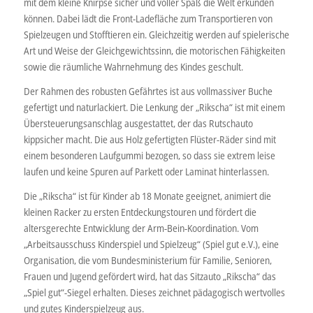
mit dem kleine Knirpse sicher und voller Spaß die Welt erkunden
können. Dabei lädt die Front-Ladefläche zum Transportieren von
Spielzeugen und Stofftieren ein. Gleichzeitig werden auf spielerische
Art und Weise der Gleichgewichtssinn, die motorischen Fähigkeiten
sowie die räumliche Wahrnehmung des Kindes geschult.
Der Rahmen des robusten Gefährtes ist aus vollmassiver Buche
gefertigt und naturlackiert. Die Lenkung der „Rikscha“ ist mit einem
Übersteuerungsanschlag ausgestattet, der das Rutschauto
kippsicher macht. Die aus Holz gefertigten Flüster-Räder sind mit
einem besonderen Laufgummi bezogen, so dass sie extrem leise
laufen und keine Spuren auf Parkett oder Laminat hinterlassen.
Die „Rikscha“ ist für Kinder ab 18 Monate geeignet, animiert die
kleinen Racker zu ersten Entdeckungstouren und fördert die
altersgerechte Entwicklung der Arm-Bein-Koordination. Vom
„Arbeitsausschuss Kinderspiel und Spielzeug“ (Spiel gut e.V.), eine
Organisation, die vom Bundesministerium für Familie, Senioren,
Frauen und Jugend gefördert wird, hat das Sitzauto „Rikscha“ das
„Spiel gut“-Siegel erhalten. Dieses zeichnet pädagogisch wertvolles
und gutes Kinderspielzeug aus.