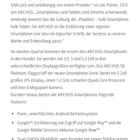
SIM-Lock und unabhängig von einem Provider,“ so Loic Poirier, CEO
von ARCHOS. „Smartphones und Tablets sind ohnehin artverwandt,
eindeutig beweist das die Gattung der ‚Phablets’ – halb Smartphone,
halb Tablet. Für ARCHOS ist die Einführung einer eigenen
Smartphone-Line also ein logischer Schritt, der bestens zu unserer
Marke und Entwicklung passt.“
Im zweiten Quartal kommen die ersten drei ARCHOS-Smartphones
in den Handel. Sie werden mit 3,5, 5 und 5,3 Zoll in drei
unterschiedlichen Displaygrößen verfügbar sein. Das ARCHOS 50
Platinum, Flaggschiff der neuen Smartphone-Serie, bietet ein 5 Zoll
großes IPS-Display, einen 1,2 GHz schnellen Quad-Core Prozessor
und eine 8 Megapixel Kamera.
Darüber hinaus bieten alle ARCHOS-Smartphones folgende
Features:
Pures, unverfälschtes Android Betriebssystem
Google™-Zertifizierung mit Zugriff auf Google Play™ und die
Google Mobile Services inklusive Google Now™
Dual-SIM für Flexibilität: zwei Provider mit einem Telefon nutzen