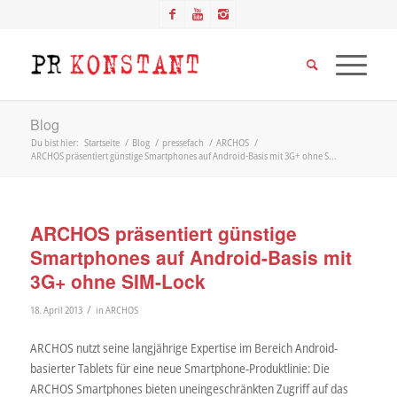
Blog
Du bist hier:
Startseite
/
Blog
/
pressefach
/
ARCHOS
/
ARCHOS präsentiert günstige Smartphones auf Android-Basis mit 3G+ ohne S...
ARCHOS präsentiert günstige
Smartphones auf Android-Basis mit
3G+ ohne SIM-Lock
/
18. April 2013
in
ARCHOS
ARCHOS nutzt seine langjährige Expertise im Bereich Android-
basierter Tablets für eine neue Smartphone-Produktlinie: Die
ARCHOS Smartphones bieten uneingeschränkten Zugriff auf das