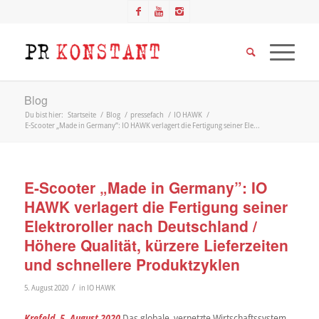
Blog
Du bist hier:
Startseite
/
Blog
/
pressefach
/
IO HAWK
/
E-Scooter „Made in Germany”: IO HAWK verlagert die Fertigung seiner Ele...
E-Scooter „Made in Germany”: IO
HAWK verlagert die Fertigung seiner
Elektroroller nach Deutschland /
Höhere Qualität, kürzere Lieferzeiten
und schnellere Produktzyklen
/
5. August 2020
in
IO HAWK
Krefeld, 5. August 2020
Das globale, vernetzte Wirtschaftssystem