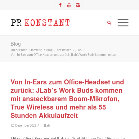
Blog
Du bist hier:
Startseite
/
Blog
/
pressefach
/
JLab
/
Von In-Ears zum Office-Headset und zurück: JLab’s Work Buds kommen mit an...
Von In-Ears zum Office-Headset und
zurück: JLab’s Work Buds kommen
mit ansteckbarem Boom-Mikrofon,
True Wireless und mehr als 55
Stunden Akkulaufzeit
/
12. Dezember 2023
in
JLab
Mit den Work Buds vereint JLab die Flexibilität von True Wireless In-