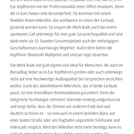
Ear Kopfhörern mit der Professionalität eines Office-Headsets. Denn
die In-Ears haben eine Besonderheit: Sie kommen mit einem
flexiblen Boom-Mikrofon, das wahlweise an einen der Earbuds
gesteckt werden kann. So sorgen die Work Buds auch bei einem
spontanen Call unterwegs für eine gute Gesprächsqualität und sind
dank mehr als 55 Stunden Gesamtspielzeit auch bei mehrtägigen
Geschäftsreisen zuverlässige Begleiter. Außerdem bieten die
Kopfhörer Bluetooth Multipoint und sind per App steuerbar.
Die Work Buds von JLab eignen sich ideal für Menschen, die auch im
Büroalltag lieber zu In-Ear Kopfhörern greifen oder auch unterwegs
nicht auf eine hochwertige Audioqualität bei Gesprächen verzichten
wollen. Dank des abnehmbaren Mikrofons, das in beide Earbuds
passt, ist eine kristallklare Kommunikation garantiert. Denn die
integrierte Technologie eliminiert störende Hintergrundgeräusche
und sorgt dafür, dass die Stimme am anderen Ende laut und
deutlich zu hören ist – so sind auch in einem belebten Büro, auf
einer lauten Straße oder am Flughafen ungestörte Telefonate und
Videocalls möglich. Wird das Mikrofon nicht mehr benötigt, kann es
einfach abgesteckt und in der Ladebox verstaut werden. So