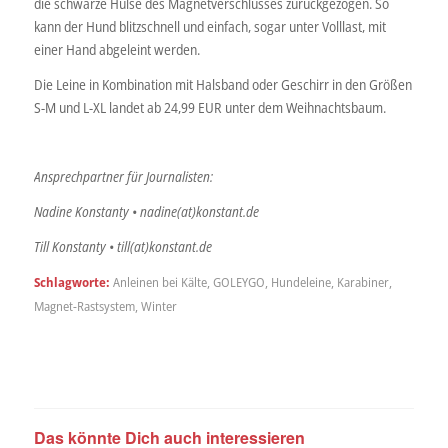
die schwarze Hülse des Magnetverschlusses zurückgezogen. So
kann der Hund blitzschnell und einfach, sogar unter Volllast, mit
einer Hand abgeleint werden.
Die Leine in Kombination mit Halsband oder Geschirr in den Größen
S-M und L-XL landet ab 24,99 EUR unter dem Weihnachtsbaum.
Ansprechpartner für Journalisten:
Nadine Konstanty • nadine(at)konstant.de
Till Konstanty • till(at)konstant.de
Schlagworte:
Anleinen bei Kälte
,
GOLEYGO
,
Hundeleine
,
Karabiner
,
Magnet-Rastsystem
,
Winter
Das könnte Dich auch interessieren