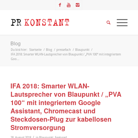
Blog
Du bist hier:
Startseite
/
Blog
/
pressefach
/
Blaupunkt
/
IFA 2018: Smarter WLAN-Lautsprecher von Blaupunkt / „PVA 100“ mit integriertem
Goo...
IFA 2018: Smarter WLAN-
Lautsprecher von Blaupunkt / „PVA
100“ mit integriertem Google
Assistant, Chromecast und
Steckdosen-Plug zur kabellosen
Stromversorgung
/
28. August 2018
in
Blaupunkt
,
Featured