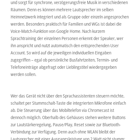
und sorgt für synchrone, verzögerungsfreie Musik in verschiedenen
Räumen. Denn es können mehrere Lautsprecher im selben
Heimnetzwerk integriert und als Gruppe oder einzeln angesprochen
werden. Besonders praktisch für Familien und WGs ist dabei die
Voice-Match-Funktion von Google Home. Nach kurzem
Sprachtraining der einzelnen Personen erkennt der Speaker, wer
ihn anspricht und nutzt automatisch den entsprechenden User
Account. So wird auf die jeweiligen individuellen Eingaben
zugegriffen – egal ob persönliche Busfahrtzeiten, Termin- und
Telefoneinträge abgefragt oder Lieblingstitel wiedergegeben
werden sollen.
Wer das Gerät nicht über den Sprachassistenten steuern möchte,
schaltet per Stummschalt-Taste die integrierten Mikrofone einfach
ab. Die Steuerung über das Mobiltelefon via Chromecast ist
dennoch möglich. Oberhalb des Gehäuses stehen weitere Buttons
zur Lautstärkeregelung, Pause/Play, Reset sowie zur Bluetooth-
Verbindung zur Verfügung. Denn auch ohne WLAN bleibt der
Lautsprecher mit einer Ausgangsleistung von 2 Watt nicht stumm: